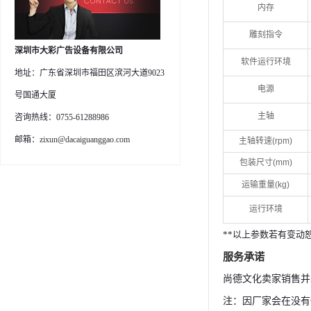
内存
雕刻指令
深圳市大彩广告设备有限公司
软件运行环境
地址：广东省深圳市福田区滨河大道9023
电源
号国通大厦
主轴
咨询热线：0755-61288986
邮箱：
zixun@dacaiguanggao.com
主轴转速(rpm)
包装尺寸(mm)
运输重量(kg)
运行环境
**以上参数若有变动
服务承诺
尚德文化卖家销售并
注：因厂家会在没有